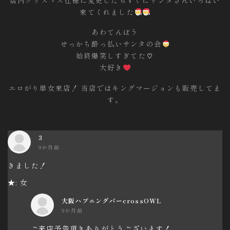
来てくれました
あわてんぼう
せっかち酔っ払いサンタの会
始終爆笑しすぎてた♡
大好き
エロがり単女来店！ 当店ではキングマージョンも販売してま
す。
3
9か月前
きました！
★: 女
大阪ハプニングバーcrossOWL
9か月前
ご来店予告頂きありがとうございます！