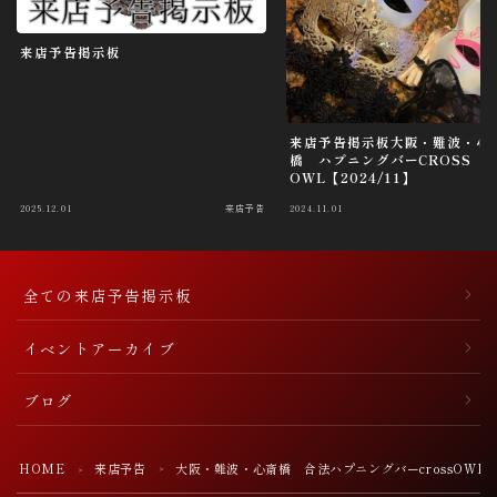
来店予告掲示板
来店予告掲示板大阪・難波・心
橋 ハプニングバーCROSS
OWL【2024/11】
2025.12.01
来店予告
2024.11.01
全ての来店予告掲示板
イベントアーカイブ
ブログ
HOME
来店予告
大阪・難波・心斎橋 合法ハプニングバーcrossOWL【20
＞
＞