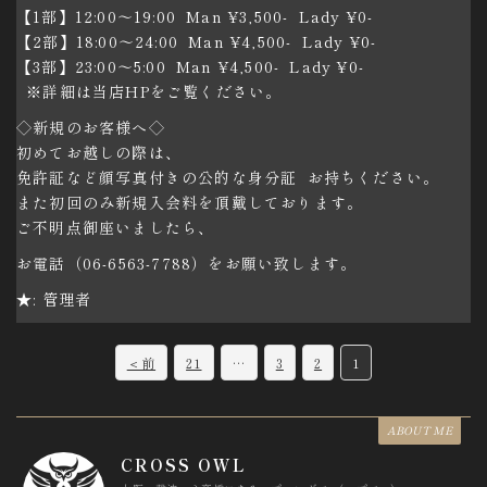
【1部】12:00〜19:00 Man ¥3,500- Lady ¥0-
【2部】18:00〜24:00 Man ¥4,500- Lady ¥0-
【3部】23:00〜5:00 Man ¥4,500- Lady ¥0-
※詳細は当店HPをご覧ください。
◇新規のお客様へ◇
初めてお越しの際は、
免許証など顔写真付きの公的な身分証 お持ちください。
また初回のみ新規入会料を頂戴しております。
ご不明点御座いましたら、
お電話（06-6563-7788）をお願い致します。
★: 管理者
C
＜前
21
…
3
2
1
o
m
ABOUT ME
m
CROSS OWL