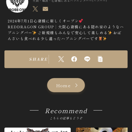
e
大阪・難波・心斎橋にあるハプニングバー(ハプバー)
n
t
2024年7月1日心斎橋に新しくオープン
REDDRAGON GROUP┊︎大阪心斎橋にある隠れ家のようなハ
n
プニングバー
ご新規様もみんなで安心して楽しめる
おば
a
んざいも食べれる少し違ったハプニングバーです
v
i
SHARE
g
a
t
Home
i
o
Recommend
n
こちらの記事もどうぞ