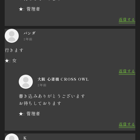
★: 管理者
返信する
パンダ
2年前
行きます
★: 女
返信する
大阪 心斎橋 CROSS OWL
2年前
書き込みありがとうございます
お待ちしております
★: 管理者
返信する
K