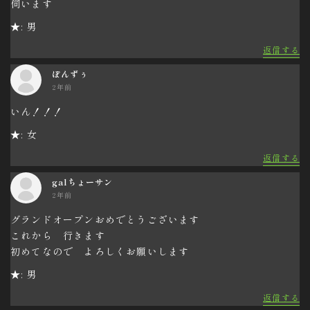
伺います
★: 男
返信する
ぽんずぅ
2年前
いん！！！
★: 女
返信する
galちょーサン
2年前
グランドオープンおめでとうございます
これから 行きます
初めてなので よろしくお願いします
★: 男
返信する