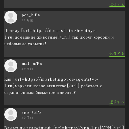
返信する
pet_hiPa
2か月前
Почему [url=https://domashnie-zhivotnye-
1.ru]домашние животные[/url] так любят коробки и
небольшие укрытия?
返信する
ma1_afPa
3か月前
Как [url=https://marketingovoe-agentstvo-
1.ru]маркетинговое агентство[/url] работает с
ограниченным бюджетом клиента?
返信する
vpn_tuPa
3か月前
Влияет ли включённый [url=https://vpn-1.ru]VPN[/url]