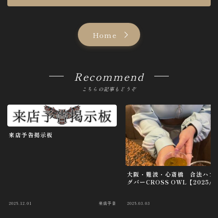
g
a
t
Home
i
o
Recommend
n
こちらの記事もどうぞ
来店予告掲示板
大阪・難波・心斎橋 合法ハプ
グバーCROSS OWL【2025/3
2025.12.01
来店予告
2025.03.03