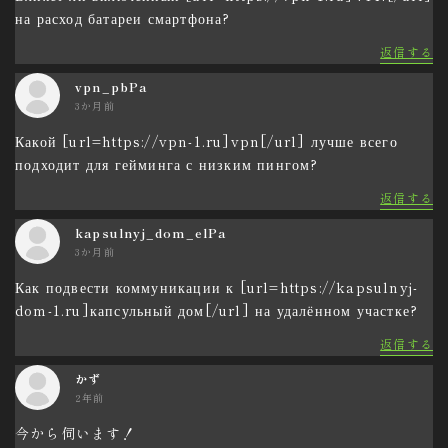
на расход батареи смартфона?
返信する
vpn_pbPa
3か月前
Какой [url=https://vpn-1.ru]vpn[/url] лучше всего
подходит для гейминга с низким пингом?
返信する
kapsulnyj_dom_elPa
3か月前
Как подвести коммуникации к [url=https://kapsulnyj-
dom-1.ru]капсульный дом[/url] на удалённом участке?
返信する
かず
2年前
今から伺います！