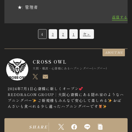
★: 管理者
返信する
C
4
3
2
1
次＞
o
m
ABOUT ME
m
CROSS OWL
e
大阪・難波・心斎橋にあるハプニングバー(ハプバー)
n
t
2024年7月1日心斎橋に新しくオープン
REDDRAGON GROUP┊︎大阪心斎橋にある隠れ家のようなハ
n
プニングバー
ご新規様もみんなで安心して楽しめる
おば
a
んざいも食べれる少し違ったハプニングバーです
v
i
SHARE