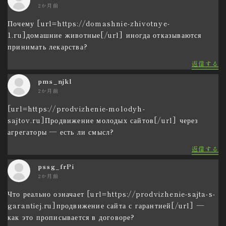
2か月前
Почему [url=https://domashnie-zhivotnye-
1.ru]домашние животные[/url] иногда отказываются
принимать лекарства?
返信する
pms_njkl
2か月前
[url=https://prodvizhenie-molodyh-
sajtov.ru]Продвижение молодых сайтов[/url] через
агрегаторы — есть ли смысл?
返信する
pssg_frPi
2か月前
Что реально означает [url=https://prodvizhenie-sajta-s-
garantiej.ru]продвижение сайта с гарантией[/url] —
как это прописывается в договоре?