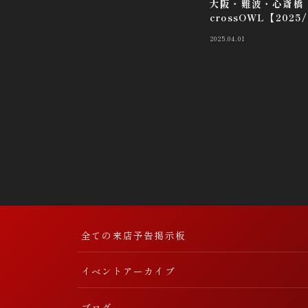
大阪・難波・心斎橋
crossOWL【2025
2025.04.01
全ての来店予告掲示板
イベントアーカイブ
ブログ