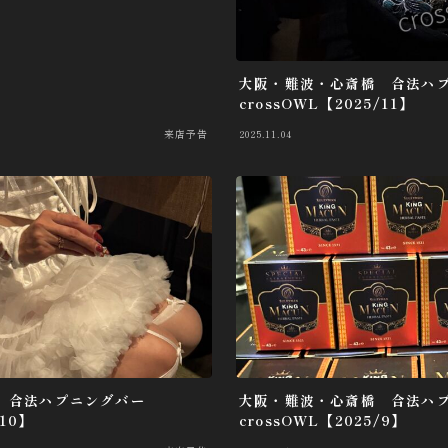
大阪・難波・心斎橋 合法ハ
crossOWL【2025/11】
来店予告
2025.11.04
 合法ハプニングバー
大阪・難波・心斎橋 合法ハ
/10】
crossOWL【2025/9】