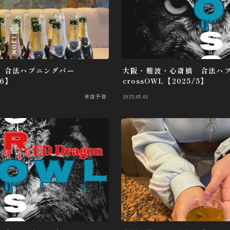
 合法ハプニングバー
大阪・難波・心斎橋 合法ハ
/6】
crossOWL【2025/5】
来店予告
2025.05.01