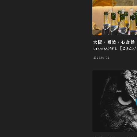
大阪・難波・心斎橋
crossOWL【2025
2025.06.02