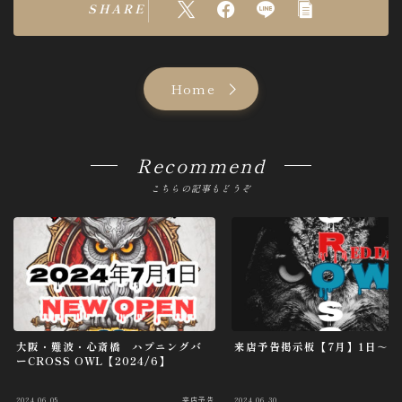
i
SHARE
g
a
t
Home
i
o
Recommend
n
こちらの記事もどうぞ
大阪・難波・心斎橋 ハプニングバ
来店予告掲示板【7月】1日～8
ーCROSS OWL【2024/6】
2024.06.05
来店予告
2024.06.30