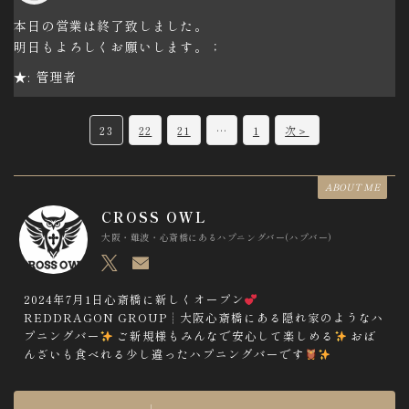
本日の営業は終了致しました。
明日もよろしくお願いします。；
★: 管理者
C
23
22
21
…
1
次＞
o
m
ABOUT ME
m
CROSS OWL
e
大阪・難波・心斎橋にあるハプニングバー(ハプバー)
n
t
2024年7月1日心斎橋に新しくオープン
REDDRAGON GROUP┊︎大阪心斎橋にある隠れ家のようなハ
n
プニングバー
ご新規様もみんなで安心して楽しめる
おば
a
んざいも食べれる少し違ったハプニングバーです
v