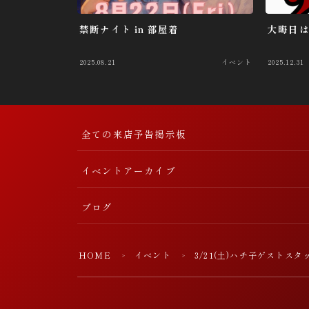
禁断ナイト in 部屋着
大晦日は 
2025.08.21
イベント
2025.12.31
全ての来店予告掲示板
イベントアーカイブ
ブログ
HOME
イベント
3/21(土)ハチ子ゲストスタ
＞
＞