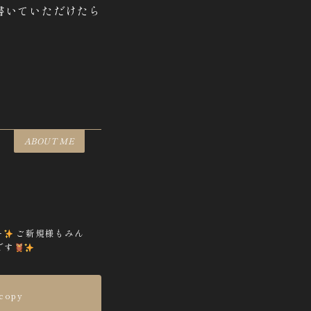
書いていただけたら
ABOUT ME
ー
ご新規様もみん
です
copy