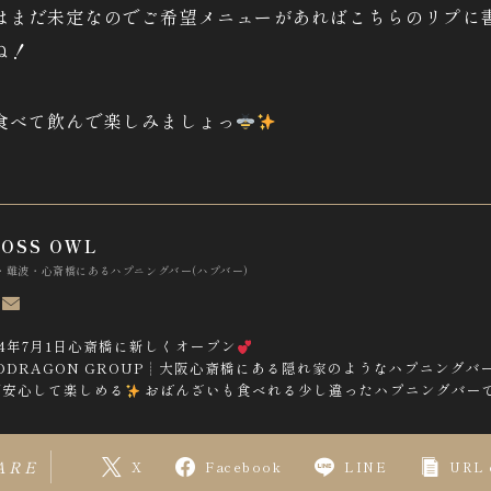
はまだ未定なのでご希望メニューがあればこちらのリプに
ぬ！
食べて飲んで楽しみましょっ
OSS OWL
・難波・心斎橋にあるハプニングバー(ハプバー)
24年7月1日心斎橋に新しくオープン
DDRAGON GROUP┊︎大阪心斎橋にある隠れ家のようなハプニングバ
で安心して楽しめる
おばんざいも食べれる少し違ったハプニングバー
ARE
X
Facebook
LINE
URL 