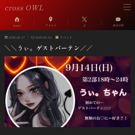
cross OWL
MENU
home
アクセス
X
来店予告
2025.08.27
2025.09.03
イベント
アクセス
＼＼うぃ。ゲストバーテン／／
来店予告掲示板
System
Link
FC募集
問い合わせ