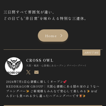
三日間すべて雰囲気が違い、
どの日でも“非日常”を味わえる特別な三連休。
Home
ABOUT ME
CROSS OWL
大阪・難波・心斎橋にあるハプニングバー(ハプバー)
2024年7月1日心斎橋に新しくオープン
REDDRAGON GROUP┊︎大阪心斎橋にある隠れ家のようなハ
プニングバー
ご新規様もみんなで安心して楽しめる
おば
んざいも食べれる少し違ったハプニングバーです