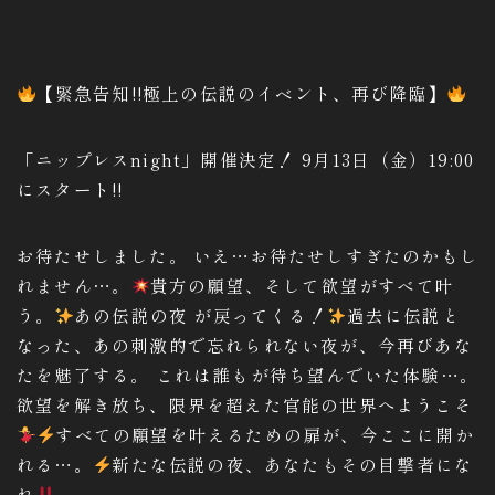
【緊急告知!!極上の伝説のイベント、再び降臨】
「ニップレスnight」開催決定！ 9月13日（金）19:00
にスタート!!
お待たせしました。 いえ…お待たせしすぎたのかもし
れません…。
貴方の願望、そして欲望がすべて叶
う。
あの伝説の夜 が戻ってくる！
過去に伝説と
なった、あの刺激的で忘れられない夜が、今再びあな
たを魅了する。 これは誰もが待ち望んでいた体験…。
欲望を解き放ち、限界を超えた官能の世界へようこそ
すべての願望を叶えるための扉が、今ここに開か
れる…。
新たな伝説の夜、あなたもその目撃者にな
れ