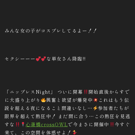
みんな女の子がコスプレしてるよー！！
セクシーーー
な単女さん降臨!!
「ニップレスNight」 ついに開幕
開始直後からすで
に大盛り上がり
興奮と欲望が爆発中
これはもう伝
説を超える夜になること間違いなし…
参加者たちが
限界を超えて熱狂中！ まだ間に合う…この熱狂を見逃
すな
心斎橋crossOWL
で今まさに開催中
今すぐ
来て、この空間を体感せよ！