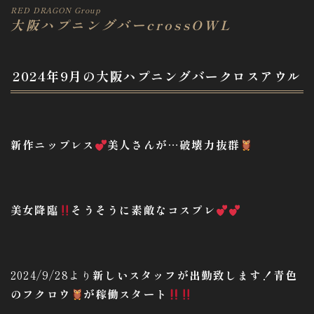
RED DRAGON Group
大阪ハプニングバーcrossOWL
2024年9月の大阪ハプニングバークロスアウル
新作ニップレス
美人さんが
…
破壊力抜群
美女降臨
そうそうに素敵なコスプレ
2024/9/28より
新しいスタッフが出勤致します！青色
のフクロウ
が稼働スタート