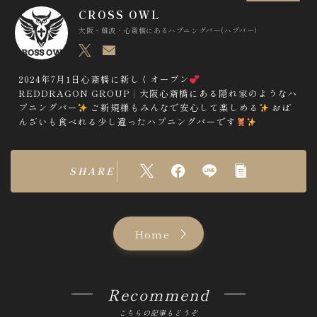
m
CROSS OWL
e
大阪・難波・心斎橋にあるハプニングバー(ハプバー)
n
t
2024年7月1日心斎橋に新しくオープン
REDDRAGON GROUP┊︎大阪心斎橋にある隠れ家のようなハ
n
プニングバー
ご新規様もみんなで安心して楽しめる
おば
a
んざいも食べれる少し違ったハプニングバーです
v
i
SHARE
g
a
t
Home
i
o
Recommend
n
こちらの記事もどうぞ