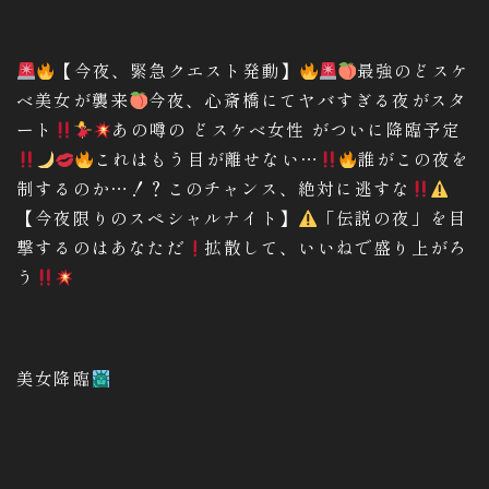
【今夜、緊急クエスト発動】
最強のどスケ
ベ美女が襲来
今夜、心斎橋にてヤバすぎる夜がスタ
ート
あの噂の どスケベ女性 がついに降臨予定
これはもう目が離せない…
誰がこの夜を
制するのか…！？このチャンス、絶対に逃すな
【今夜限りのスペシャルナイト】
「伝説の夜」を目
撃するのはあなただ
拡散して、いいねで盛り上がろ
う
美女降臨