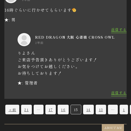
16時ぐらいに行かせてもらいます
★: 男
返信する
RED DRAGON 大阪 心斎橋 CROSS OWL
2年前
りよさん
ご来店予告頂きありがとうございます！
お気をつけてお越しください。
お待ちしております！
★: 管理者
返信する
C
＜前
21
…
17
16
15
14
13
…
1
o
m
ABOUT ME