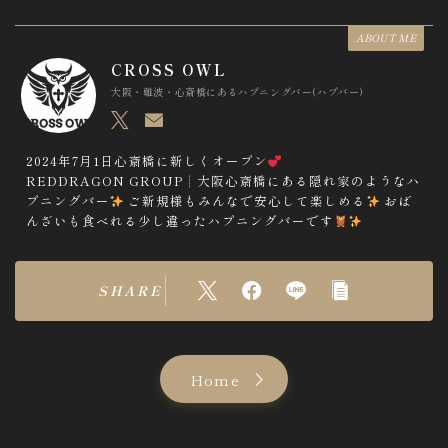
o
m
ABOUT ME
m
CROSS OWL
e
大阪・難波・心斎橋にあるハプニングバー(ハプバー)
n
t
2024年7月1日心斎橋に新しくオープン
REDDRAGON GROUP┊︎大阪心斎橋にある隠れ家のようなハ
n
プニングバー
ご新規様もみんなで安心して楽しめる
おば
a
んざいも食べれる少し違ったハプニングバーです
v
i
SHARE
g
a
t
Home
i
o