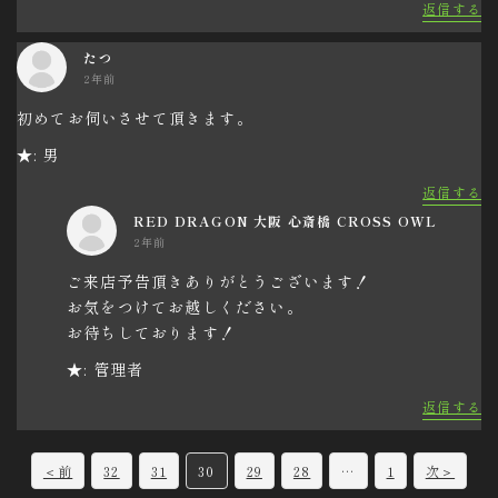
返信する
たつ
2年前
初めてお伺いさせて頂きます。
★: 男
返信する
RED DRAGON 大阪 心斎橋 CROSS OWL
2年前
ご来店予告頂きありがとうございます！
お気をつけてお越しください。
お待ちしております！
★: 管理者
返信する
C
＜前
32
31
30
29
28
…
1
次＞