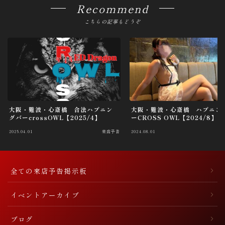
Recommend
n
こちらの記事もどうぞ
大阪・難波・心斎橋 合法ハプニン
大阪・難波・心斎橋 ハプニン
グバーcrossOWL【2025/4】
ーCROSS OWL【2024/8】
2025.04.01
来店予告
2024.08.01
全ての来店予告掲示板
イベントアーカイブ
ブログ