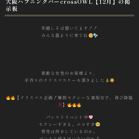
大阪ハプニングバーcrossOWL【12月】の掲
示板
年越しそば置いてます！！
みんな温まりに来てね
素敵な女性のお客様より、
手作りのクリスマスケーキ頂きました
【クリスマス企画！爆裂セクシーな裏垢女子、再び降臨
】
パンストイベント中
セクシーすぎる。エロすぎ
男性は何をしているのか。
パンスト好きはいないのか？