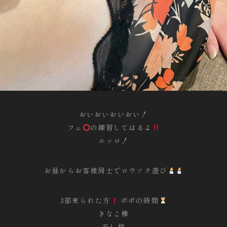
おいおいおいおい！
フェ
の練習してはるよ
エッロ！
お昼からお客様同士でロウソク遊び
3部来られた方
ポポの時間
きなこ棒
干し梅