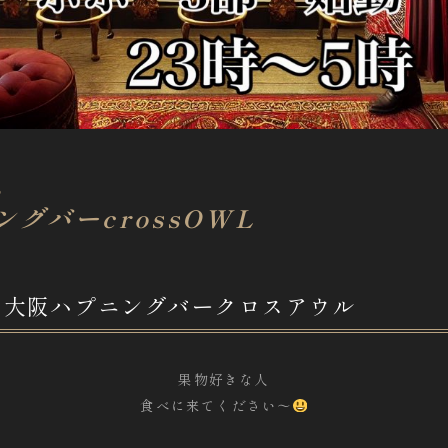
p
グバーcrossOWL
0月の大阪ハプニングバークロスアウル
果物好きな人
食べに来てください〜