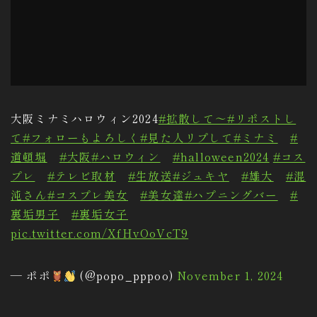
大阪ミナミハロウィン2024
#拡散して〜
#リポストし
て
#フォローもよろしく
#見た人リプして
#ミナミ
#
道頓堀
#大阪
#ハロウィン
#halloween2024
#コス
プレ
#テレビ取材
#生放送
#ジュキヤ
#雄大
#混
沌さん
#コスプレ美女
#美女達
#ハプニングバー
#
裏垢男子
#裏垢女子
pic.twitter.com/XfHvOoVcT9
— ポポ
(@popo_pppoo)
November 1, 2024