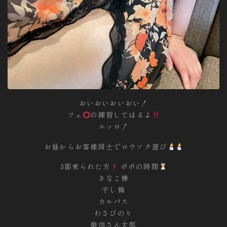
おいおいおいおい！
フェ
の練習してはるよ
エッロ！
お昼からお客様同士でロウソク遊び
3部来られた方
ポポの時間
きなこ棒
干し梅
カルパス
わさびのり
焼肉さん太郎