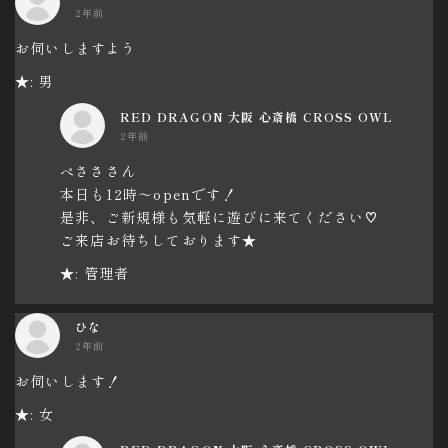
2年前
お伺いしますよう
★: 男
RED DRAGON 大阪 心斎橋 CROSS OWL
2年前
ぺさささん
本日も12時～openです！
是非、ご新規様も気軽に遊びに来てください♡
ご来店お待ちしております★
★: 管理者
ひな
2年前
お伺いします！
★: 女