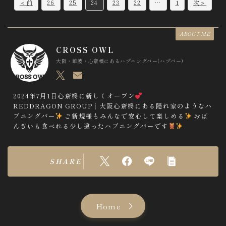
C
＜前
26
25
24
23
22
…
1
次＞
o
m
ABOUT ME
m
CROSS OWL
e
大阪・難波・心斎橋にあるハプニングバー(ハプバー)
n
t
2024年7月1日心斎橋に新しくオープン
REDDRAGON GROUP┊︎大阪心斎橋にある隠れ家のようなハ
n
プニングバー
ご新規様もみんなで安心して楽しめる
おば
a
んざいも食べれる少し違ったハプニングバーです
v
i
SHARE
g
a
t
Home
i