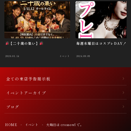
【二十歳の集い】
毎週水曜日はコスプレDAY！
2026.01.14
イベント
2024.09.05
全ての来店予告掲示板
イベントアーカイブ
ブログ
HOME
イベント
大晦日は crossowl で。
＞
＞