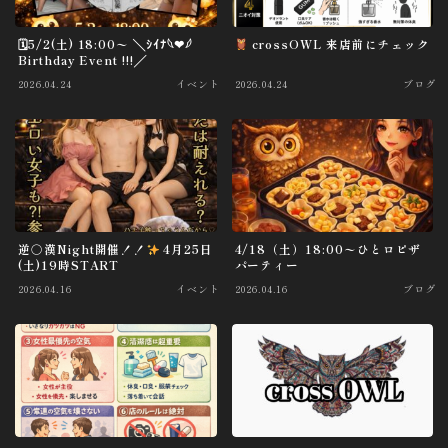
X
🗓5/2(土) 18:00〜 ╲ｼｲﾅ𓆩❤︎𓆪
crossOWL 来店前にチェック
Birthday Event !!!╱
2026.04.24
イベント
2026.04.24
ブログ
逆○漢Night開催！！
4月25日
4/18（土）18:00〜ひとロピザ
(土)19時START
パーティー
2026.04.16
イベント
2026.04.16
ブログ