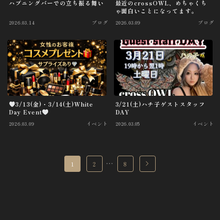
ハプニングバーでの立ち振る舞い
最近のcrossOWL、めちゃくち
ゃ面白いことになってます。
2026.03.14
ブログ
2026.03.09
ブログ
3/13(金)・3/14(土)White
3/21(土)ハチ子ゲストスタッフ
Day Event
DAY
2026.03.09
イベント
2026.03.05
イベント
…
1
2
8