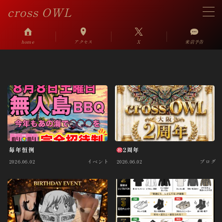
cross OWL
MENU
home
アクセス
X
来店予告
アクセス
来店予告掲示板
System
毎年恒例
2周年
Link
2026.06.02
イベント
2026.06.02
ブログ
FC募集
問い合わせ